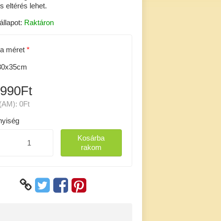
s eltérés lehet.
állapot:
Raktáron
a méret
0x35cm
 990Ft
(AM):
0Ft
yiség
Kosárba
rakom