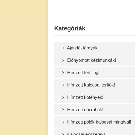
Kategóriák
Ajándéktárgyak
Előnyomott kézimunkák!
Hímzett férfi ing!
Hímzett kalocsai terítők!
Hímzett kötények!
Hímzett női ruhák!
Hímzett pólók kalocsai mintával!
Kalocsai ékszerek!