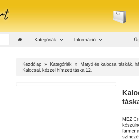
Kategóriák
Információ
Üg
Kezdőlap
Kategóriák
Matyó és kalocsai táskák, h
Kalocsai, kézzel hímzett táska 12.
Kalo
tásk
MEZ Craf
készülne
farmer a
színezés