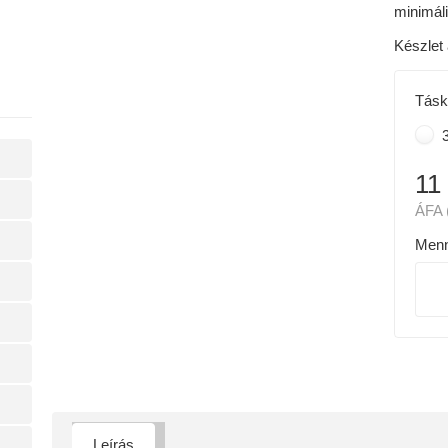
minimáli
Készlet 
Tásk
3
11
ÁFA 
Menn
Leírás