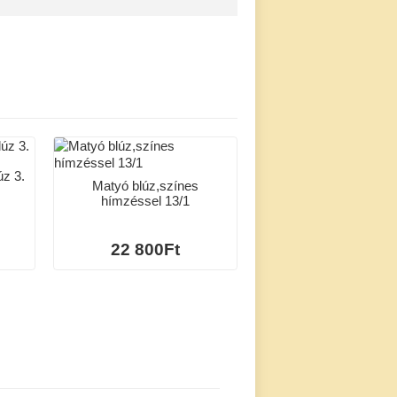
úz 3.
Matyó blúz,színes
hímzéssel 13/1
22 800Ft