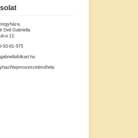
solat
íregyháza,
 Deli Gabriella
tca 12.
0-93-81-975
gabriellafolkart.hu
gyhaziNepmuveszetiműhely