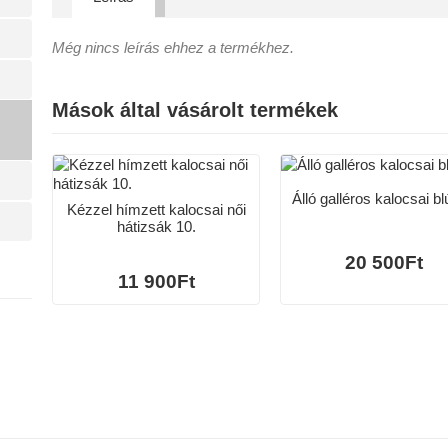
Még nincs leírás ehhez a termékhez.
Mások által vásárolt termékek
Álló galléros kalocsai bl
Kézzel hímzett kalocsai női
hátizsák 10.
20 500Ft
11 900Ft