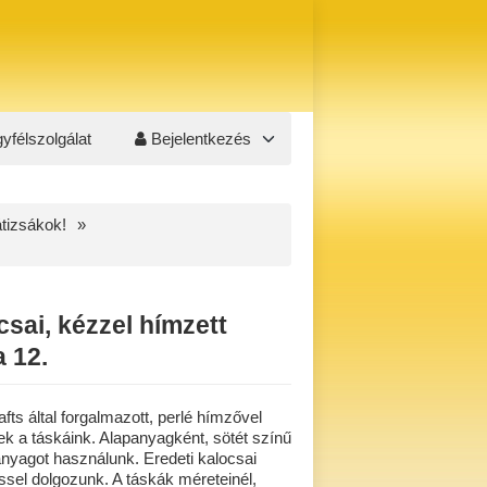
yfélszolgálat
Bejelentkezés
átizsákok!
csai, kézzel hímzett
a 12.
ts által forgalmazott, perlé hímzővel
k a táskáink. Alapanyagként, sötét színű
nyagot használunk. Eredeti kalocsai
sel dolgozunk. A táskák méreteinél,