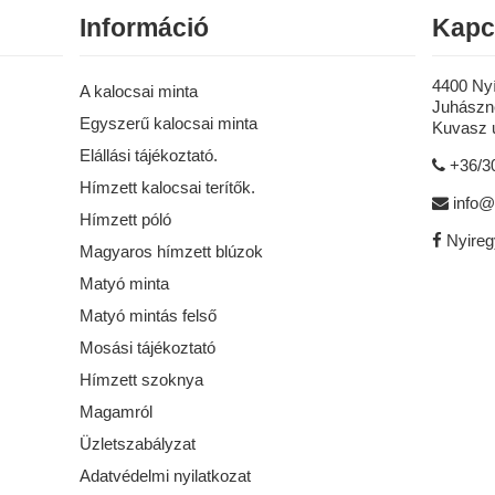
Információ
Kapc
4400 Ny
A kalocsai minta
Juhászné
Egyszerű kalocsai minta
Kuvasz u
Elállási tájékoztató.
+36/3
Hímzett kalocsai terítők.
info@
Hímzett póló
Nyire
Magyaros hímzett blúzok
Matyó minta
Matyó mintás felső
Mosási tájékoztató
Hímzett szoknya
Magamról
Üzletszabályzat
Adatvédelmi nyilatkozat