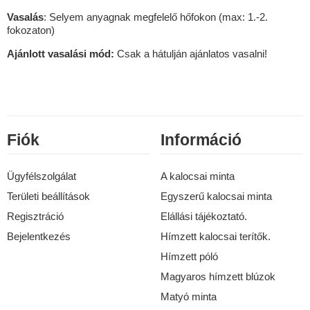
Vasalás
: Selyem anyagnak megfelelő hőfokon (max: 1.-2.
fokozaton)
Ajánlott vasalási mód:
Csak a hátulján ajánlatos vasalni!
Fiók
Információ
Ügyfélszolgálat
A kalocsai minta
Területi beállítások
Egyszerű kalocsai minta
Regisztráció
Elállási tájékoztató.
Bejelentkezés
Hímzett kalocsai terítők.
Hímzett póló
Magyaros hímzett blúzok
Matyó minta