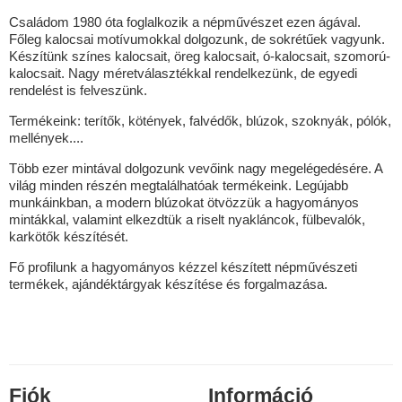
Családom 1980 óta foglalkozik a népművészet ezen ágával.
Főleg kalocsai motívumokkal dolgozunk, de sokrétűek vagyunk.
Készítünk színes kalocsait, öreg kalocsait, ó-kalocsait, szomorú-
kalocsait. Nagy méretválasztékkal rendelkezünk, de egyedi
rendelést is felveszünk.
Termékeink: terítők, kötények, falvédők, blúzok, szoknyák, pólók,
mellények....
Több ezer mintával dolgozunk vevőink nagy megelégedésére. A
világ minden részén megtalálhatóak termékeink. Legújabb
munkáinkban, a modern blúzokat ötvözzük a hagyományos
mintákkal, valamint elkezdtük a riselt nyakláncok, fülbevalók,
karkötők készítését.
Fő profilunk a hagyományos kézzel készített népművészeti
termékek, ajándéktárgyak készítése és forgalmazása.
Fiók
Információ