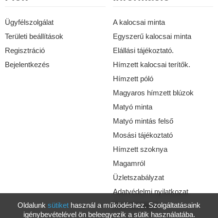
Ügyfélszolgálat
A kalocsai minta
Területi beállítások
Egyszerű kalocsai minta
Regisztráció
Elállási tájékoztató.
Bejelentkezés
Hímzett kalocsai terítők.
Hímzett póló
Magyaros hímzett blúzok
Matyó minta
Matyó mintás felső
Mosási tájékoztató
Hímzett szoknya
Magamról
Üzletszabályzat
Adatvédelmi nyilatkozat
Oldalunk
sütiket
használ a működéshez. Szolgáltatásaink
Elérhetőségek
igénybevételével ön beleegyezik a sütik használatába.