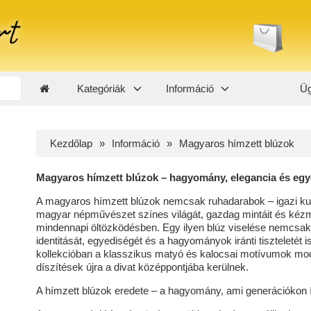
Kategóriák
Információ
Üg
Kezdőlap
Információ
Magyaros hímzett blúzok
Magyaros hímzett blúzok – hagyomány, elegancia és eg
A magyaros hímzett blúzok nemcsak ruhadarabok – igazi kult
magyar népművészet színes világát, gazdag mintáit és kéz
mindennapi öltözködésben. Egy ilyen blúz viselése nemcsak s
identitását, egyediségét és a hagyományok iránti tiszteletét is
kollekcióban a klasszikus matyó és kalocsai motívumok mod
díszítések újra a divat középpontjába kerülnek.
A hímzett blúzok eredete – a hagyomány, ami generációkon í