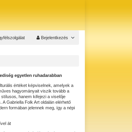
yfélszolgálat
Bejelentkezés
yediség egyetlen ruhadarabban
urális értéket képviselnek, amelyek a
műves hagyományait viszik tovább a
tílusos, hanem kifejezi a viselője
. A Gabriella Folk Art oldalán elérhető
ern formában jelennek meg, így a népi
vel át