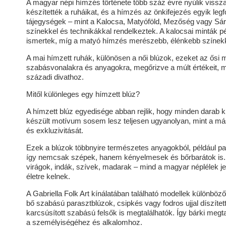
A magyar népi hímzés története több száz évre nyúlik viss
készítették a ruháikat, és a hímzés az önkifejezés egyik leg
tájegységek – mint a Kalocsa, Matyóföld, Mezőség vagy Sárk
színekkel és technikákkal rendelkeztek. A kalocsai minták p
ismertek, míg a matyó hímzés merészebb, élénkebb színekk
A mai hímzett ruhák, különösen a női blúzok, ezeket az ősi 
szabásvonalakra és anyagokra, megőrizve a múlt értékeit, m
századi divathoz.
Mitől különleges egy hímzett blúz?
A hímzett blúz egyedisége abban rejlik, hogy minden darab kü
készült motívum sosem lesz teljesen ugyanolyan, mint a mási
és exkluzivitását.
Ezek a blúzok többnyire természetes anyagokból, például p
így nemcsak szépek, hanem kényelmesek és bőrbarátok is. A
virágok, indák, szívek, madarak – mind a magyar néplélek jel
életre kelnek.
A Gabriella Folk Art kínálatában található modellek különb
bő szabású parasztblúzok, csipkés vagy fodros ujjal díszítet
karcsúsított szabású felsők is megtalálhatók. Így bárki megtalá
a személyiségéhez és alkalomhoz.