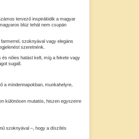
Számos tervező inspirálódik a magyar
 A magyaros blúz tehát nem csupán
farmerrel, szoknyával vagy elegáns
egjelenést szeretnénk.
s és nőies hatást kelt, míg a fekete vagy
got sugall.
hető a mindennapokban, munkahelyre,
n különösen mutatós, hiszen egyszerre
nű szoknyával –, hogy a díszítés