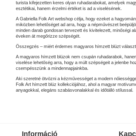
turista kifejezetten keres olyan ruhadarabokat, amelyek m
esztétikai, hanem érzelmi értéket is ad a viselésének.
A Gabriella Folk Art webshop célja, hogy ezeket a hagyomá
miközben lehetőséget ad arra, hogy a népművészet beépüljö
minden darab gondosan tervezett és kivitelezett, minőségi 
éveken át megőrizze szépségét.
Összegzés – miért érdemes magyaros hímzett blúzt választ
A magyaros hímzett blúzok nem csupán ruhadarabok, hanem 
viselése lehetőség arra, hogy a múlt szépségeit a jelenbe 
csempésszünk a mindennapjainkba.
Aki szeretné ötvözni a kézművességet a modern nőiességgel
Folk Art hímzett blúz kollekciójához, ahol a magyar motívum
anyagokkal, elegáns szabásvonalakkal és időtálló stílussal.
Információ
Kapc