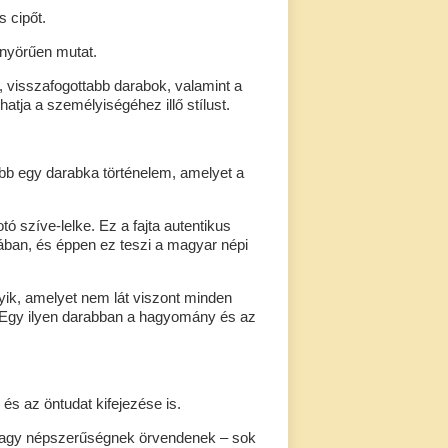
 cipőt.
önyörűen mutat.
i, visszafogottabb darabok, valamint a
atja a személyiségéhez illő stílust.
bb egy darabka történelem, amelyet a
tó szíve-lelke. Ez a fajta autentikus
ban, és éppen ez teszi a magyar népi
yik, amelyet nem lát viszont minden
. Egy ilyen darabban a hagyomány és az
 és az öntudat kifejezése is.
nagy népszerűségnek örvendenek – sok