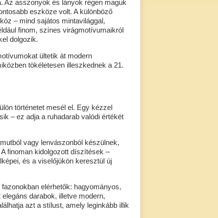
za. Az asszonyok és lányok régen maguk
fontosabb eszköze volt. A különböző
öz – mind sajátos mintavilággal,
éldául finom, színes virágmotívumaikról
el dolgozik.
motívumokat ültetik át modern
iközben tökéletesen illeszkednek a 21.
lön történetet mesél el. Egy kézzel
k – ez adja a ruhadarab valódi értékét
amutból vagy lenvászonból készülnek,
 finoman kidolgozott díszítések –
képei, és a viselőjükön keresztül új
öző fazonokban elérhetők: hagyományos,
t elegáns darabok, illetve modern,
lhatja azt a stílust, amely leginkább illik