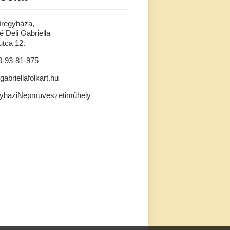
íregyháza,
 Deli Gabriella
tca 12.
0-93-81-975
gabriellafolkart.hu
gyhaziNepmuveszetiműhely