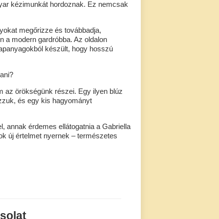
agyar kézimunkát hordoznak. Ez nemcsak
nyokat megőrizze és továbbadja,
n a modern gardróbba. Az oldalon
alapanyagokból készült, hogy hosszú
ani?
az örökségünk részei. Egy ilyen blúz
hozzuk, és egy kis hagyományt
, annak érdemes ellátogatnia a Gabriella
ok új értelmet nyernek – természetes
solat