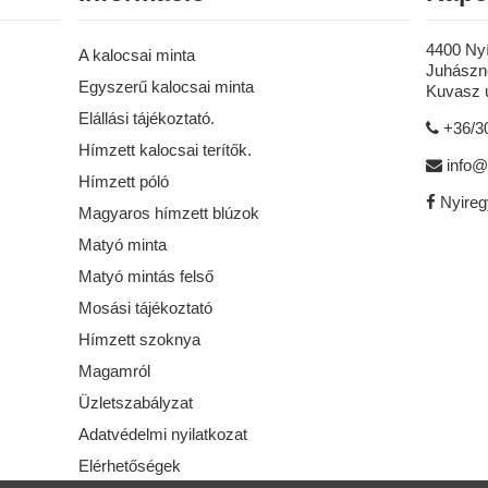
4400 Ny
A kalocsai minta
Juhászné
Egyszerű kalocsai minta
Kuvasz u
Elállási tájékoztató.
+36/3
Hímzett kalocsai terítők.
info@
Hímzett póló
Nyire
Magyaros hímzett blúzok
Matyó minta
Matyó mintás felső
Mosási tájékoztató
Hímzett szoknya
Magamról
Üzletszabályzat
Adatvédelmi nyilatkozat
Elérhetőségek