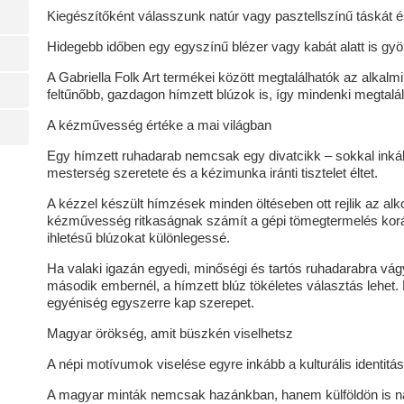
Kiegészítőként válasszunk natúr vagy pasztellszínű táskát és
Hidegebb időben egy egyszínű blézer vagy kabát alatt is gy
A Gabriella Folk Art termékei között megtalálhatók az alkalm
feltűnőbb, gazdagon hímzett blúzok is, így mindenki megtalálh
A kézművesség értéke a mai világban
Egy hímzett ruhadarab nemcsak egy divatcikk – sokkal inká
mesterség szeretete és a kézimunka iránti tisztelet éltet.
A kézzel készült hímzések minden öltéseben ott rejlik az alko
kézművesség ritkaságnak számít a gépi tömegtermelés korá
ihletésű blúzokat különlegessé.
Ha valaki igazán egyedi, minőségi és tartós ruhadarabra vág
második embernél, a hímzett blúz tökéletes választás lehet
egyéniség egyszerre kap szerepet.
Magyar örökség, amit büszkén viselhetsz
A népi motívumok viselése egyre inkább a kulturális identitás
A magyar minták nemcsak hazánkban, hanem külföldön is 