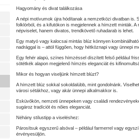
Hagyomány és divat találkozása
A népi motívumok újra hódítanak a nemzetközi divatban is. 
folklórból, és a kifutókon is megjelennek a hímzett minták.
népviselet, hanem divatos, trendkövető ruhadarab is lehet.
Egy matyó vagy kalocsai mintás blúz könnyen kombinálható 
nadrággal is – attól függően, hogy hétköznapi vagy ünnepi m
Egy fehér alapú, színes hímzéssel díszített felső például fris
sötétkék alapon megjelenő hímzés eleganciát és kifinomultsá
Mikor és hogyan viseljünk hímzett blúzt?
A hímzett blúz sokkal sokoldalúbb, mint gondolnánk. Visel
városi sétákhoz, vagy akár ünnepi alkalmakkor is.
Esküvőkön, nemzeti ünnepeken vagy családi rendezvényeke
sugároz tradíciót és nőies eleganciát.
Néhány stílustipp a viseléshez:
Párosítsuk egyszerű alsóval – például farmerrel vagy egyszí
érvényesüljön.