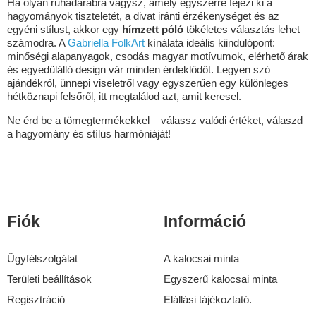
Ha olyan ruhadarabra vágysz, amely egyszerre fejezi ki a
hagyományok tiszteletét, a divat iránti érzékenységet és az
egyéni stílust, akkor egy
hímzett póló
tökéletes választás lehet
számodra. A
Gabriella FolkArt
kínálata ideális kiindulópont:
minőségi alapanyagok, csodás magyar motívumok, elérhető árak
és egyedülálló design vár minden érdeklődőt. Legyen szó
ajándékról, ünnepi viseletről vagy egyszerűen egy különleges
hétköznapi felsőről, itt megtalálod azt, amit keresel.
Ne érd be a tömegtermékekkel – válassz valódi értéket, válaszd
a hagyomány és stílus harmóniáját!
Fiók
Információ
Ügyfélszolgálat
A kalocsai minta
Területi beállítások
Egyszerű kalocsai minta
Regisztráció
Elállási tájékoztató.