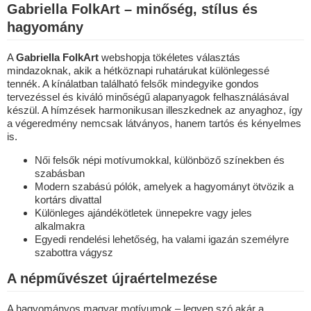
Gabriella FolkArt – minőség, stílus és
hagyomány
A
Gabriella FolkArt
webshopja tökéletes választás
mindazoknak, akik a hétköznapi ruhatárukat különlegessé
tennék. A kínálatban található felsők mindegyike gondos
tervezéssel és kiváló minőségű alapanyagok felhasználásával
készül. A hímzések harmonikusan illeszkednek az anyaghoz, így
a végeredmény nemcsak látványos, hanem tartós és kényelmes
is.
Női felsők népi motívumokkal, különböző színekben és
szabásban
Modern szabású pólók, amelyek a hagyományt ötvözik a
kortárs divattal
Különleges ajándékötletek ünnepekre vagy jeles
alkalmakra
Egyedi rendelési lehetőség, ha valami igazán személyre
szabottra vágysz
A népművészet újraértelmezése
A hagyományos magyar motívumok – legyen szó akár a