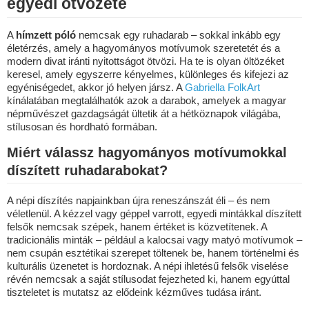
egyedi ötvözete
A
hímzett póló
nemcsak egy ruhadarab – sokkal inkább egy
életérzés, amely a hagyományos motívumok szeretetét és a
modern divat iránti nyitottságot ötvözi. Ha te is olyan öltözéket
keresel, amely egyszerre kényelmes, különleges és kifejezi az
egyéniségedet, akkor jó helyen jársz. A
Gabriella FolkArt
kínálatában megtalálhatók azok a darabok, amelyek a magyar
népművészet gazdagságát ültetik át a hétköznapok világába,
stílusosan és hordható formában.
Miért válassz hagyományos motívumokkal
díszített ruhadarabokat?
A népi díszítés napjainkban újra reneszánszát éli – és nem
véletlenül. A kézzel vagy géppel varrott, egyedi mintákkal díszített
felsők nemcsak szépek, hanem értéket is közvetítenek. A
tradicionális minták – például a kalocsai vagy matyó motívumok –
nem csupán esztétikai szerepet töltenek be, hanem történelmi és
kulturális üzenetet is hordoznak. A népi ihletésű felsők viselése
révén nemcsak a saját stílusodat fejezheted ki, hanem egyúttal
tiszteletet is mutatsz az elődeink kézműves tudása iránt.