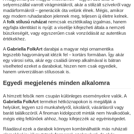
selyemszállal varrott virágmintákról, akár a stilizált szívekről vagy
madárformákról – generációk óta velünk élnek. Mégis, amikor
egy modern ruhadarabon jelennek meg, teljesen új életre kelnek.
A
folk stílusú ruházat
nemcsak esztétikailag izgalmas, hanem
egyfajta identitást is nyújt: a viselője kifejezheti általa a nemzeti
büszkeségét, vagy egyszerűen csak vonzódását az autentikus
értékekhez.
A
Gabriella FolkArt
darabjai a magyar népi ornamentika
legszebb hagyományait idézik fel – kortárs formában. Így akár
egy városi séta, akár egy családi ünnep alkalmával is bátran
viselheted ezeket a darabokat, hiszen nem csak egyediek,
hanem univerzálisan stílusosak is.
Egyedi megjelenés minden alkalomra
A hímzett felsők nem csupán különleges eseményekre valók. A
Gabriella FolkArt
termékei hétköznapokon is megállják a
helyüket, legyen szó munkahelyről, iskoláról, vásárlásról vagy
baráti találkozóról. A finoman kidolgozott minták nem hivalkodóak,
mégis elég feltűnőek ahhoz, hogy kifejezzék az egyéniségedet.
Ráadásul ezek a darabok könnyen kombinálhatók más ruházati