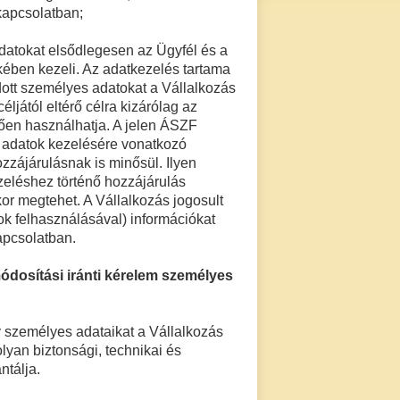
 kapcsolatban;
adatokat elsődlegesen az Ügyfél és a
ekében kezeli. Az adatkezelés tartama
adott személyes adatokat a Vállalkozás
éljától eltérő célra kizárólag az
tően használhatja. A jelen ÁSZF
s adatok kezelésére vonatkozó
zájárulásnak is minősül. Ilyen
zeléshez történő hozzájárulás
or megtehet. A Vállalkozás jogosult
k felhasználásával) információkat
apcsolatban.
ódosítási iránti kérelem személyes
gy személyes adataikat a Vállalkozás
yan biztonsági, technikai és
ntálja.