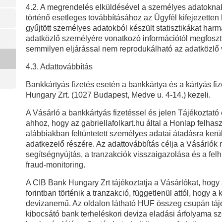
4.2. A megrendelés elküldésével a személyes adatoknak
történő esetleges továbbításához az Ügyfél kifejezetten 
gyűjtött személyes adatokból készült statisztikákat harm
adatközlő személyére vonatkozó információtól megfosztva
semmilyen eljárással nem reprodukálható az adatközlő
4.3. Adattovábbítás
Bankkártyás fizetés esetén a bankkártya és a kártyás fiz
Hungary Zrt. (1027 Budapest, Medve u. 4-14.) kezeli.
A Vásárló a bankkártyás fizetéssel és jelen Tájékoztat
ahhoz, hogy az gabriellafolkart.hu által a Honlap felhas
alábbiakban feltüntetett személyes adatai átadásra kerü
adatkezelő részére. Az adattovábbítás célja a Vásárlók r
segítségnyújtás, a tranzakciók visszaigazolása és a fe
fraud-monitoring.
A CIB Bank Hungary Zrt tájékoztatja a Vásárlókat, hogy 
forintban történik a tranzakció, függetlenül attól, hogy a 
devizanemű. Az oldalon látható HUF összeg csupán tájéko
kibocsátó bank terheléskori deviza eladási árfolyama sze