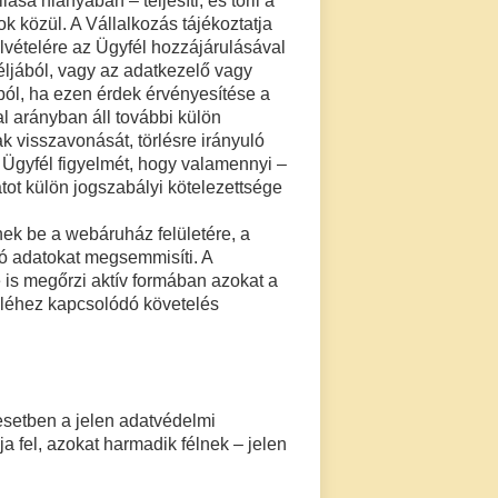
ása hiányában – teljesíti, és törli a
ok közül. A Vállalkozás tájékoztatja
lvételére az Ügyfél hozzájárulásával
 céljából, vagy az adatkezelő vagy
ól, ha ezen érdek érvényesítése a
 arányban áll további külön
k visszavonását, törlésre irányuló
z Ügyfél figyelmét, hogy valamennyi –
tot külön jogszabályi kötelezettsége
nek be a webáruház felületére, a
ló adatokat megsemmisíti. A
e is megőrzi aktív formában azokat a
léhez kapcsolódó követelés
esetben a jelen adatvédelmi
 fel, azokat harmadik félnek – jelen