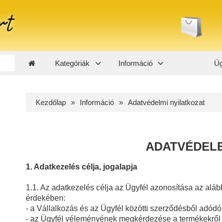
Kategóriák
Információ
Üg
Kezdőlap
Információ
Adatvédelmi nyilatkozat
ADATVÉDEL
1. Adatkezelés célja, jogalapja
1.1. Az adatkezelés célja az Ügyfél azonosítása az alá
érdekében:
- a Vállalkozás és az Ügyfél közötti szerződésből adódó 
- az Ügyfél véleményének megkérdezése a termékekről é