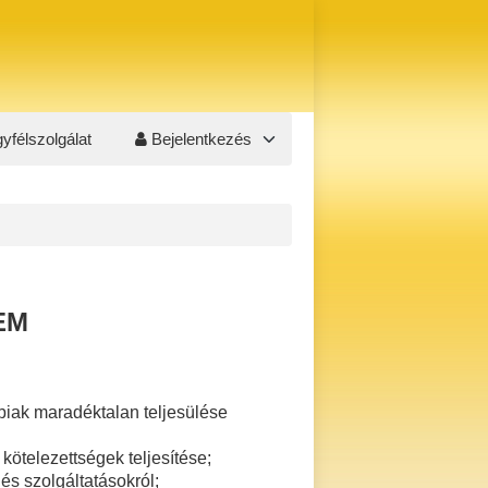
yfélszolgálat
Bejelentkezés
EM
bbiak maradéktalan teljesülése
kötelezettségek teljesítése;
s szolgáltatásokról;