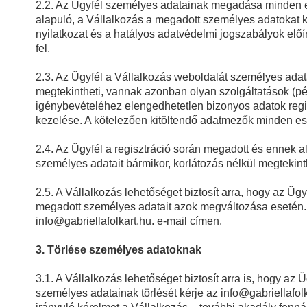
2.2. Az Ügyfél személyes adatainak megadása minden 
alapuló, a Vállalkozás a megadott személyes adatokat k
nyilatkozat és a hatályos adatvédelmi jogszabályok elő
fel.
2.3. Az Ügyfél a Vállalkozás weboldalát személyes adata
megtekintheti, vannak azonban olyan szolgáltatások (pé
igénybevételéhez elengedhetetlen bizonyos adatok regi
kezelése. A kötelezően kitöltendő adatmezők minden ese
2.4. Az Ügyfél a regisztráció során megadott és ennek al
személyes adatait bármikor, korlátozás nélkül megtekinth
2.5. A Vállalkozás lehetőséget biztosít arra, hogy az Üg
megadott személyes adatait azok megváltozása esetén.
info@gabriellafolkart.hu. e-mail címen.
3. Törlése személyes adatoknak
3.1. A Vállalkozás lehetőséget biztosít arra is, hogy az 
személyes adatainak törlését kérje az info@gabriellafolk