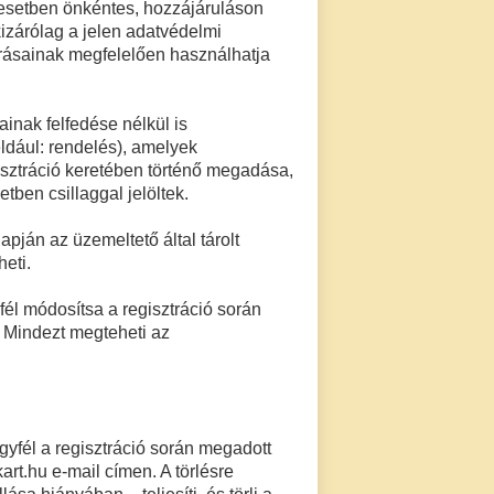
esetben önkéntes, hozzájáruláson
izárólag a jelen adatvédelmi
írásainak megfelelően használhatja
inak felfedése nélkül is
ldául: rendelés), amelyek
sztráció keretében történő megadása,
tben csillaggal jelöltek.
apján az üzemeltető által tárolt
eti.
yfél módosítsa a regisztráció során
 Mindezt megteheti az
Ügyfél a regisztráció során megadott
art.hu e-mail címen. A törlésre