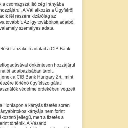
 a csomagszállító cég irányába
hozzájárul. A Vállalkozás a Ügyfélről
adik fél részére kizárólag az
 továbbít. Az így továbbított adatból
 valamely személyes adata.
etési tranzakció adatait a CIB Bank
ó elfogadásával önkéntesen hozzájárul
ználói adatbázisában tárolt,
ljenek a CIB Bank Hungary Zrt., mint
észére történő ügyfélszolgálati
lhasználók védelme érdekében végzett
a Honlapon a kártyás fizetés során
kártyabirtokos kártyája nem forint
ztató jellegű, mert a fizetés a
rint történik. A Vásárló