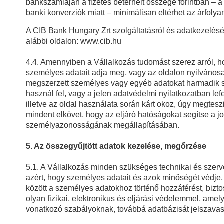
bankszámláján a fizetés beterhelt összege forintban – a 
banki konverziók miatt – minimálisan eltérhet az árfoly
A CIB Bank Hungary Zrt szolgáltatásról és adatkezelésé
alábbi oldalon: www.cib.hu
4.4. Amennyiben a Vállalkozás tudomást szerez arról, 
személyes adatait adja meg, vagy az oldalon nyilvánosa
megszerzett személyes vagy egyéb adatokat harmadik 
használ fel, vagy a jelen adatvédelmi nyilatkozatban le
illetve az oldal használata során kárt okoz, úgy megtesz
mindent elkövet, hogy az eljáró hatóságokat segítse a j
személyazonosságának megállapításában.
5. Az összegyűjtött adatok kezelése, megőrzése
5.1. A Vállalkozás minden szükséges technikai és szerv
azért, hogy személyes adatait és azok minőségét védje,
között a személyes adatokhoz történő hozzáférést, bizto
olyan fizikai, elektronikus és eljárási védelemmel, ame
vonatkozó szabályoknak, továbbá adatbázisát jelszavas