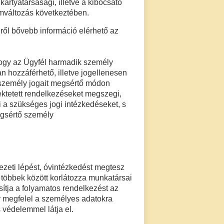
kártyatársasági, illetve a kibocsátó
amváltozás következtében.
ről bővebb információ elérhető az
hogy az Ügyfél harmadik személy
n hozzáférhető, illetve jogellenesen
személy jogait megsértő módon
fektetett rendelkezéseket megszegi,
i a szükséges jogi intézkedéseket, s
ogsértő személy
ezeti lépést, óvintézkedést megtesz
 többek között korlátozza munkatársai
sítja a folyamatos rendelkezést az
ly megfelel a személyes adatokra
 védelemmel látja el.