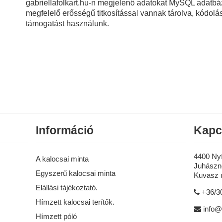
gabriellafolkart.hu-n megjelenő adatokat MySQL adatbáz
megfelelő erősségű titkosítással vannak tárolva, kódol
támogatást használunk.
Információ
Kapc
4400 Ny
A kalocsai minta
Juhászné
Egyszerű kalocsai minta
Kuvasz u
Elállási tájékoztató.
+36/3
Hímzett kalocsai terítők.
info@
Hímzett póló