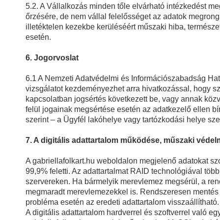
5.2. A Vállalkozás minden tőle elvárható intézkedést m
őrzésére, de nem vállal felelősséget az adatok megro
illetéktelen kezekbe kerüléséért műszaki hiba, természe
esetén.
6. Jogorvoslat
6.1 A Nemzeti Adatvédelmi és Információszabadság Hat
vizsgálatot kezdeményezhet arra hivatkozással, hogy 
kapcsolatban jogsértés következett be, vagy annak közve
felül jogainak megsértése esetén az adatkezelő ellen b
szerint – a Ügyfél lakóhelye vagy tartózkodási helye sze
7. A digitális adattartalom működése, műszaki védel
A gabriellafolkart.hu weboldalon megjelenő adatokat szo
99,9% feletti. Az adattartalmat RAID technológiával töb
szervereken. Ha bármelyik merevlemez megsérül, a r
megmaradt merevlemezekkel is. Rendszeresen mentés kés
probléma esetén az eredeti adattartalom visszaállítható.
A digitális adattartalom hardverrel és szoftverrel való 