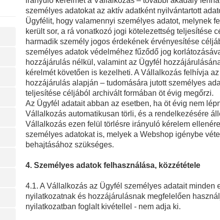
irányuló kérelmet a Vállalkozás – további akadály fennáll
személyes adatokat az aktív adatként nyilvántartott adat
Ügyfélit, hogy valamennyi személyes adatot, melynek fe
került sor, a rá vonatkozó jogi kötelezettség teljesítése
harmadik személy jogos érdekének érvényesítése céljáb
személyes adatok védelméhez fűződő jog korlátozásával
hozzájárulás nélkül, valamint az Ügyfél hozzájárulásána
kérelmét követően is kezelheti. A Vállalkozás felhívja a
hozzájárulás alapján – tudomására jutott személyes ada
teljesítése céljából archivált formában öt évig megőrzi.
Az Ügyfél adatait abban az esetben, ha öt évig nem lép
Vállalkozás automatikusan törli, és a rendelkezésére ál
Vállalkozás ezen felül törlésre irányuló kérelem ellenér
személyes adatokat is, melyek a Webshop igénybe véte
behajtásához szükséges.
4. Személyes adatok felhasználása, közzététele
4.1. A Vállalkozás az Ügyfél személyes adatait minden 
nyilatkozatnak és hozzájárulásnak megfelelően használja
nyilatkozatban foglalt kivétellel - nem adja ki.