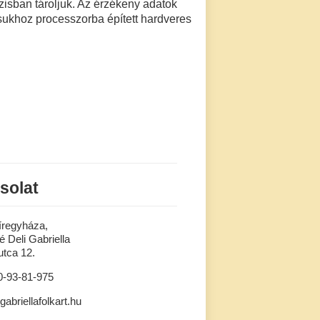
isban tároljuk. Az érzékeny adatok
ásukhoz processzorba épített hardveres
solat
íregyháza,
 Deli Gabriella
tca 12.
0-93-81-975
gabriellafolkart.hu