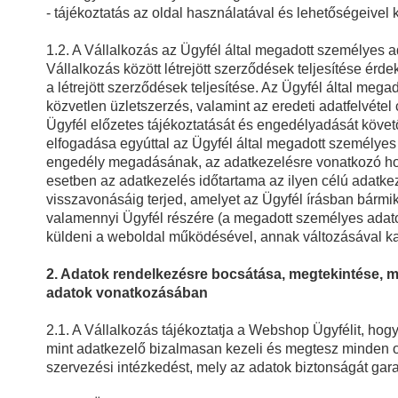
- tájékoztatás az oldal használatával és lehetőségeivel
1.2. A Vállalkozás az Ügyfél által megadott személyes 
Vállalkozás között létrejött szerződések teljesítése érd
a létrejött szerződések teljesítése. Az Ügyfél által meg
közvetlen üzletszerzés, valamint az eredeti adatfelvétel c
Ügyfél előzetes tájékoztatását és engedélyadását köve
elfogadása egyúttal az Ügyfél által megadott személye
engedély megadásának, az adatkezelésre vonatkozó hoz
esetben az adatkezelés időtartama az ilyen célú adatke
visszavonásáig terjed, amelyet az Ügyfél írásban bármik
valamennyi Ügyfél részére (a megadott személyes adato
küldeni a weboldal működésével, annak változásával k
2. Adatok rendelkezésre bocsátása, megtekintése, m
adatok vonatkozásában
2.1. A Vállalkozás tájékoztatja a Webshop Ügyfélit, ho
mint adatkezelő bizalmasan kezeli és megtesz minden ol
szervezési intézkedést, mely az adatok biztonságát gara