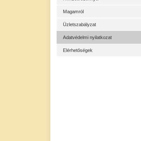
Magamról
Üzletszabályzat
Adatvédelmi nyilatkozat
Elérhetőségek