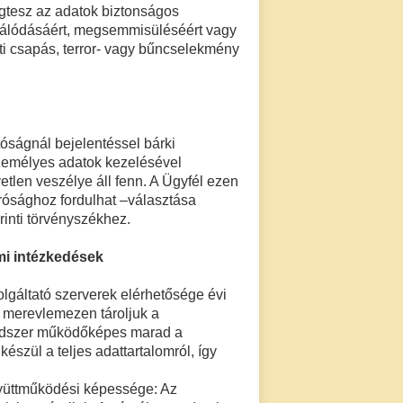
egtesz az adatok biztonságos
ngálódásáért, megsemmisüléséért vagy
ti csapás, terror- vagy bűncselekmény
óságnál bejelentéssel bárki
személyes adatok kezelésével
tlen veszélye áll fenn. A Ügyfél ezen
írósághoz fordulhat –választása
rinti törvényszékhez.
mi intézkedések
lgáltató szerverek elérhetősége évi
b merevlemezen tároljuk a
endszer működőképes marad a
zül a teljes adattartalomról, így
együttműködési képessége: Az