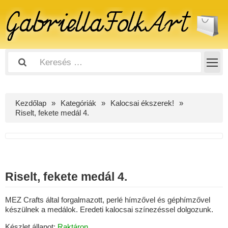
Kezdőlap
Kategóriák
Kalocsai ékszerek!
Riselt, fekete medál 4.
Riselt, fekete medál 4.
MEZ Crafts által forgalmazott, perlé hímzővel és géphímzővel
készülnek a medálok. Eredeti kalocsai színezéssel dolgozunk.
Készlet állapot:
Raktáron