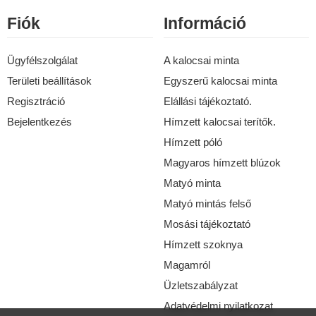
Fiók
Információ
Ügyfélszolgálat
A kalocsai minta
Területi beállítások
Egyszerű kalocsai minta
Regisztráció
Elállási tájékoztató.
Bejelentkezés
Hímzett kalocsai terítők.
Hímzett póló
Magyaros hímzett blúzok
Matyó minta
Matyó mintás felső
Mosási tájékoztató
Hímzett szoknya
Magamról
Üzletszabályzat
Adatvédelmi nyilatkozat