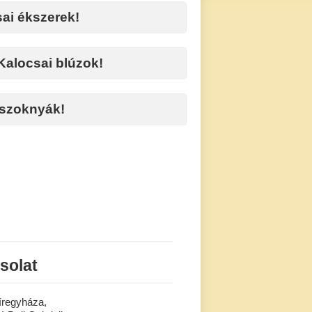
ai ékszerek!
Kalocsai blúzok!
 szoknyák!
solat
íregyháza,