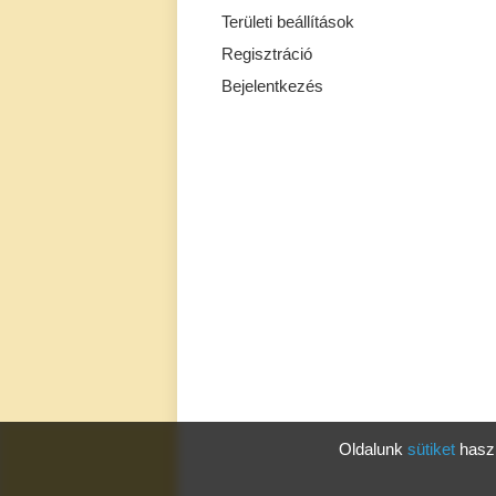
Területi beállítások
Regisztráció
Bejelentkezés
Oldalunk
sütiket
haszn