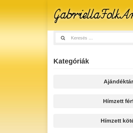
Kategóriák
Ajándéktá
Hímzett férf
Hímzett köt