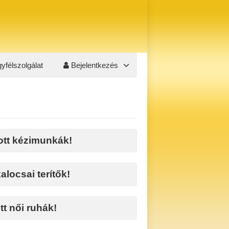
yfélszolgálat
Bejelentkezés
tt kézimunkák!
alocsai terítők!
t női ruhák!