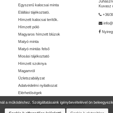
Juhászné
Egyszerű kalocsai minta
Kuvasz u
Elállási tájékoztató.
+36/3
Hímzett kalocsai terítők.
info@
Hímzett póló
Nyire
Magyaros hímzett blúzok
Matyó minta
Matyó mintás felső
Mosási tájékoztató
Hímzett szoknya
Magamról
Üzletszabályzat
Adatvédelmi nyilatkozat
Elérhetőségek
ál a működéshez. Szolgáltatásaink igénybevételével ön beleegyezik 
Copyright © 2026 GabriellaFolkArt.