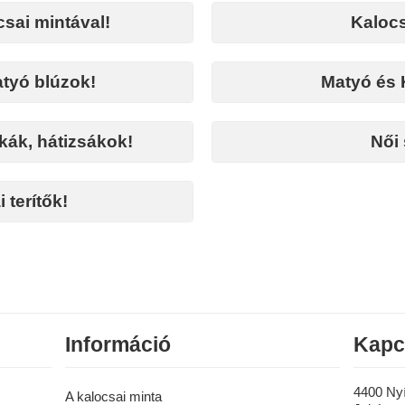
csai mintával!
Kalocs
tyó blúzok!
Matyó és 
kák, hátizsákok!
Női
 terítők!
Információ
Kapc
4400 Ny
A kalocsai minta