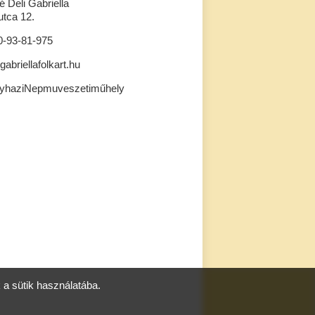
 Deli Gabriella
tca 12.
0-93-81-975
gabriellafolkart.hu
gyhaziNepmuveszetiműhely
a sütik használatába.