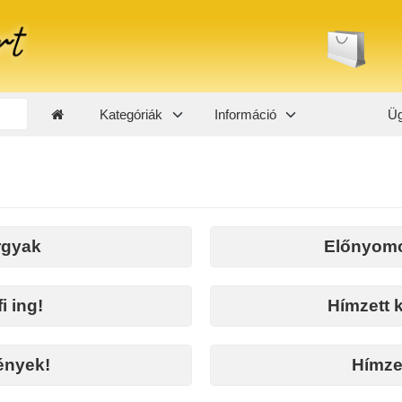
Kategóriák
Információ
Üg
rgyak
Előnyomo
i ing!
Hímzett k
ények!
Hímzet