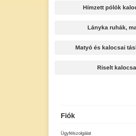
Hímzett pólók kalo
Lányka ruhák, ma
Matyó és kalocsai tás
Riselt kalocsai
Fiók
Ügyfélszolgálat