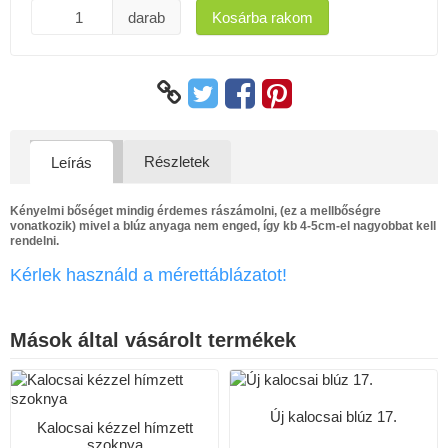
darab
Kosárba rakom
Részletek
Leírás
Kényelmi bőséget mindig érdemes rászámolni, (ez a mellbőségre
vonatkozik) mivel a blúz anyaga nem enged, így kb 4-5cm-el nagyobbat kell
rendelni.
Kérlek használd a mérettáblázatot!
Mások által vásárolt termékek
Új kalocsai blúz 17.
Kalocsai kézzel hímzett
szoknya