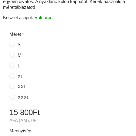
egyben divatos. A nyaklánc külön kapható! Kérlek használd a
mérettáblázatot!
Készlet állapot:
Raktáron
Méret
S
M
L
XL
XXL
XXXL
15 800Ft
ÁFA (AM):
0Ft
Mennyiség