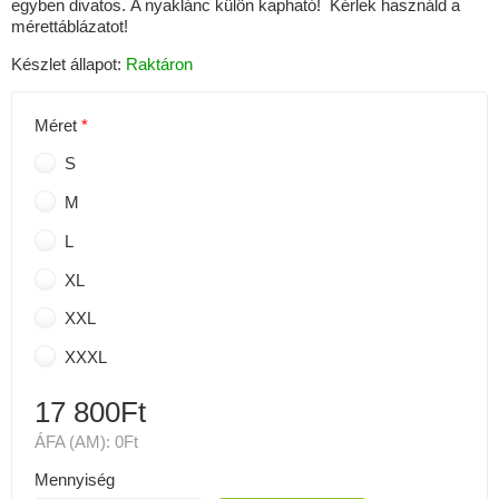
egyben divatos. A nyaklánc külön kapható! Kérlek használd a
mérettáblázatot!
Készlet állapot:
Raktáron
Méret
S
M
L
XL
XXL
XXXL
17 800Ft
ÁFA (AM):
0Ft
Mennyiség