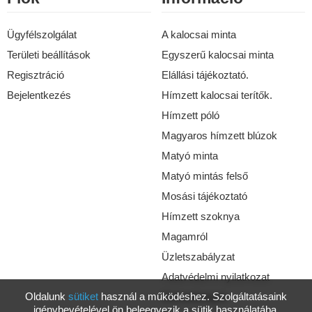
Ügyfélszolgálat
A kalocsai minta
Területi beállítások
Egyszerű kalocsai minta
Regisztráció
Elállási tájékoztató.
Bejelentkezés
Hímzett kalocsai terítők.
Hímzett póló
Magyaros hímzett blúzok
Matyó minta
Matyó mintás felső
Mosási tájékoztató
Hímzett szoknya
Magamról
Üzletszabályzat
Adatvédelmi nyilatkozat
Oldalunk
sütiket
használ a működéshez. Szolgáltatásaink
Elérhetőségek
igénybevételével ön beleegyezik a sütik használatába.