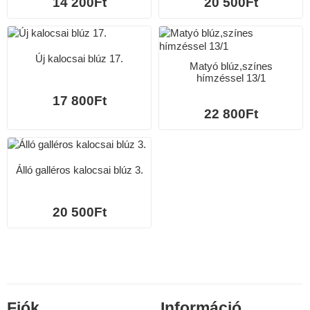
14 200Ft
20 500Ft
Új kalocsai blúz 17.
Matyó blúz,színes
hímzéssel 13/1
17 800Ft
22 800Ft
Álló galléros kalocsai blúz 3.
20 500Ft
Fiók
Információ