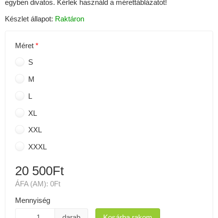
egyben divatos. Kérlek használd a mérettáblázatot!
Készlet állapot:
Raktáron
Méret
S
M
L
XL
XXL
XXXL
20 500Ft
ÁFA (AM):
0Ft
Mennyiség
darab
Kosárba rakom