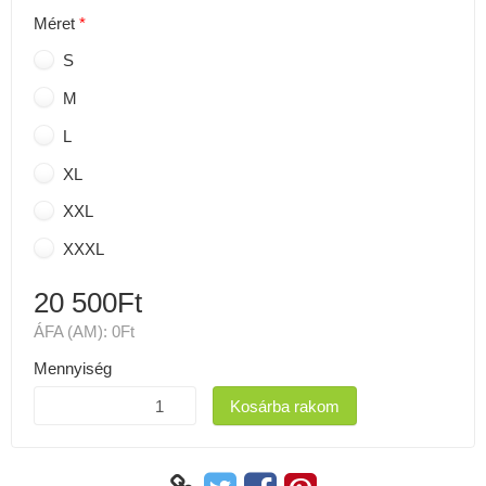
Méret
S
M
L
XL
XXL
XXXL
20 500Ft
ÁFA (AM):
0Ft
Mennyiség
Kosárba rakom