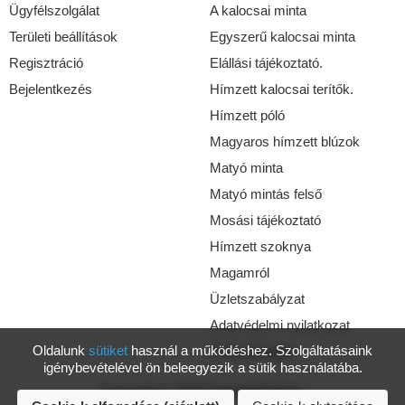
Ügyfélszolgálat
A kalocsai minta
Területi beállítások
Egyszerű kalocsai minta
Regisztráció
Elállási tájékoztató.
Bejelentkezés
Hímzett kalocsai terítők.
Hímzett póló
Magyaros hímzett blúzok
Matyó minta
Matyó mintás felső
Mosási tájékoztató
Hímzett szoknya
Magamról
Üzletszabályzat
Adatvédelmi nyilatkozat
Oldalunk
sütiket
használ a működéshez. Szolgáltatásaink
Elérhetőségek
igénybevételével ön beleegyezik a sütik használatába.
Copyright © 2026 GabriellaFolkArt.