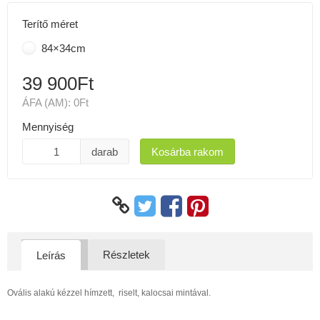
Terítő méret
84×34cm
39 900Ft
ÁFA (AM):
0Ft
Mennyiség
darab
Kosárba rakom
Részletek
Leírás
Ovális alakú kézzel hímzett, riselt, kalocsai mintával.