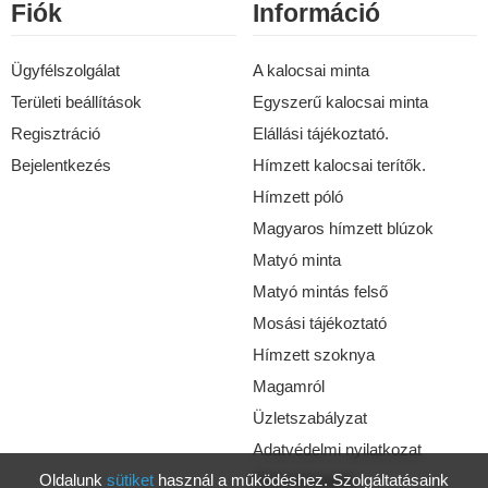
Fiók
Információ
Ügyfélszolgálat
A kalocsai minta
Területi beállítások
Egyszerű kalocsai minta
Regisztráció
Elállási tájékoztató.
Bejelentkezés
Hímzett kalocsai terítők.
Hímzett póló
Magyaros hímzett blúzok
Matyó minta
Matyó mintás felső
Mosási tájékoztató
Hímzett szoknya
Magamról
Üzletszabályzat
Adatvédelmi nyilatkozat
Oldalunk
sütiket
használ a működéshez. Szolgáltatásaink
Elérhetőségek