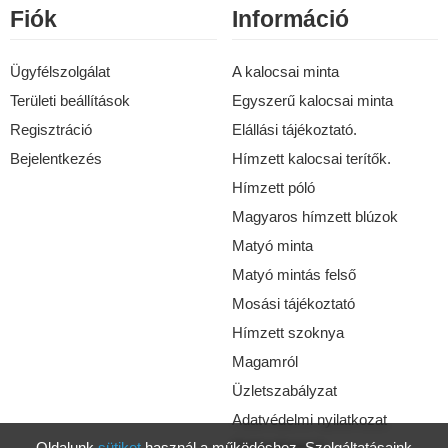
Fiók
Információ
Ügyfélszolgálat
A kalocsai minta
Területi beállítások
Egyszerű kalocsai minta
Regisztráció
Elállási tájékoztató.
Bejelentkezés
Hímzett kalocsai terítők.
Hímzett póló
Magyaros hímzett blúzok
Matyó minta
Matyó mintás felső
Mosási tájékoztató
Hímzett szoknya
Magamról
Üzletszabályzat
Adatvédelmi nyilatkozat
Oldalunk
sütiket
használ a működéshez. Szolgáltatásaink