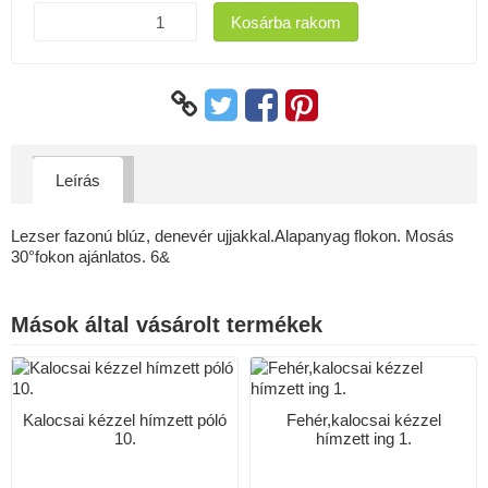
Kosárba rakom
Leírás
Lezser fazonú blúz, denevér ujjakkal.Alapanyag flokon. Mosás
30°fokon ajánlatos. 6&
Mások által vásárolt termékek
Kalocsai kézzel hímzett póló
Fehér,kalocsai kézzel
10.
hímzett ing 1.