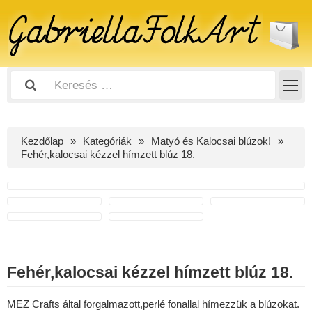
Kezdőlap
Kategóriák
Matyó és Kalocsai blúzok!
Fehér,kalocsai kézzel hímzett blúz 18.
Fehér,kalocsai kézzel hímzett blúz 18.
MEZ Crafts által forgalmazott,perlé fonallal hímezzük a blúzokat.