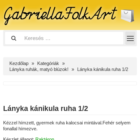
Kezdőlap
Kategóriák
Lányka ruhák, matyó blúzok!
Lányka kánikula ruha 1/2
Lányka kánikula ruha 1/2
Kézzel hímzett, gyermek ruha kalocsai mintával.Fehér selyem
fonallal hímezve.
Készlet állapot:
Raktáron