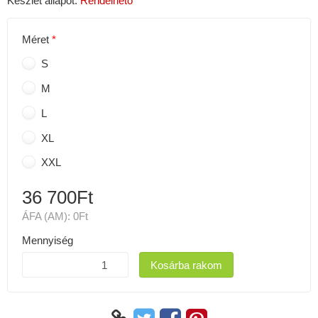
Készlet állapot:
Rendelhető
Méret
S
M
L
XL
XXL
36 700Ft
ÁFA (AM):
0Ft
Mennyiség
Kosárba rakom