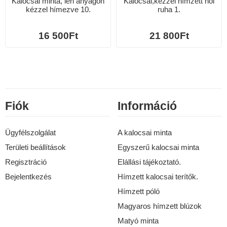
Kalocsai minta, len anyagon
Kalocsai,kézzel hímzett női
kézzel hímezve 10.
ruha 1.
16 500Ft
21 800Ft
Fiók
Információ
Ügyfélszolgálat
A kalocsai minta
Területi beállítások
Egyszerű kalocsai minta
Regisztráció
Elállási tájékoztató.
Bejelentkezés
Hímzett kalocsai terítők.
Hímzett póló
Magyaros hímzett blúzok
Matyó minta