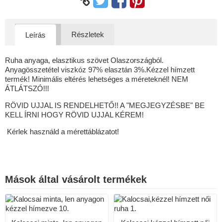
Részletek
Leírás
Ruha anyaga, elasztikus szövet Olaszországból.
Anyagösszetétel viszkóz 97% elasztán 3%.Kézzel hímzett
termék! Minimális eltérés lehetséges a méreteknél! NEM
ÁTLÁTSZÓ!!!
RÖVID UJJAL IS RENDELHETŐ!! A "MEGJEGYZÉSBE" BE
KELL ÍRNI HOGY RÖVID UJJAL KÉREM!
Kérlek használd a mérettáblázatot!
Mások által vásárolt termékek