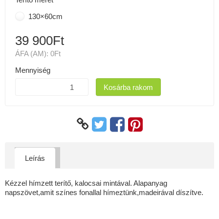
130×60cm
39 900Ft
ÁFA (AM):
0Ft
Mennyiség
Kosárba rakom
Leírás
Kézzel hímzett terítő, kalocsai mintával. Alapanyag
napszövet,amit színes fonallal hímeztünk,madeirával díszítve.