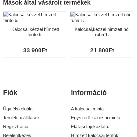
Mások által vásárolt termékek
Kalocsai kézzel hímzett
Kalocsai,kézzel hímzett női
terítő 6.
ruha 1.
33 900Ft
21 800Ft
Fiók
Információ
Ügyfélszolgálat
A kalocsai minta
Területi beállítások
Egyszerű kalocsai minta
Regisztráció
Elállási tájékoztató.
Bejelentkezés
Hímzett kalocsai terítők.