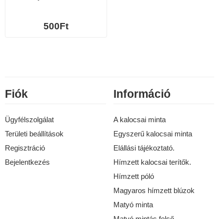
500Ft
Fiók
Információ
Ügyfélszolgálat
A kalocsai minta
Területi beállítások
Egyszerű kalocsai minta
Regisztráció
Elállási tájékoztató.
Bejelentkezés
Hímzett kalocsai terítők.
Hímzett póló
Magyaros hímzett blúzok
Matyó minta
Matyó mintás felső