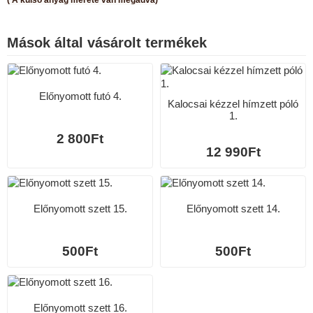
( A külső anyag mérete van megadva)
Mások által vásárolt termékek
Előnyomott futó 4.
Kalocsai kézzel hímzett póló
1.
2 800Ft
12 990Ft
Előnyomott szett 15.
Előnyomott szett 14.
500Ft
500Ft
Előnyomott szett 16.