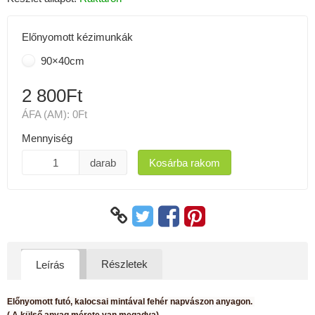
Előnyomott kézimunkák
90×40cm
2 800Ft
ÁFA (AM):
0Ft
Mennyiség
darab
Kosárba rakom
Részletek
Leírás
Előnyomott futó, kalocsai mintával fehér napvászon anyagon.