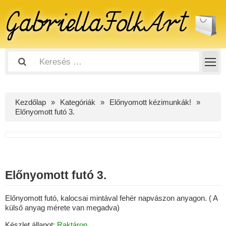
Kezdőlap
Kategóriák
Előnyomott kézimunkák!
Előnyomott futó 3.
Előnyomott futó 3.
Előnyomott futó, kalocsai mintával fehér napvászon anyagon. ( A
külső anyag mérete van megadva)
Készlet állapot:
Raktáron